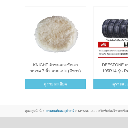
AX
KNIGHT ผ้าขนแกะขัดเงา
DEESTONE ย
ขนาด 7 นิ้ว แบบแปะ (สีขาว)
195R14 รุ่น R
(แถมฟรีจุ๊บลมย
ชิ้น)
ดูรายละเอียด
ดูรายละเ
คุณอยู่หน้านี้ >
ยานยนต์และอุปกรณ์
>
MYANDCARR สวิทช์แปลงไฟรถพร้อม