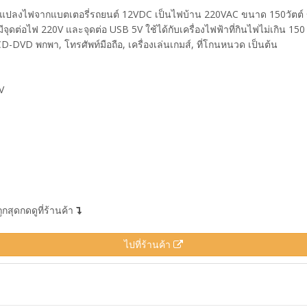
งแปลงไฟจากแบตเตอรี่รถยนต์ 12VDC เป็นไฟบ้าน 220VAC ขนาด 150วัตต์ ขน
ุดต่อไฟ 220V และจุดต่อ USB 5V ใช้ได้กับเครื่องไฟฟ้าที่กินไฟไม่เกิน 150 ว
นVCD-DVD พกพา, โทรศัพท์มือถือ, เครื่องเล่นเกมส์, ที่โกนหนวด เป็นต้น
V
ุดกดดูที่ร้านค้า
ไปที่ร้านค้า