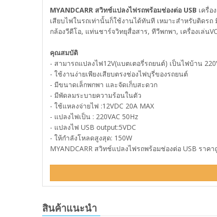
MYANDCARR สวิทช์แปลงไฟรถพร้อมช่องต่อ USB
เครื่อ
เสียบไฟในรถเท่านั้นก็ใช้งานได้ทันที เหมาะสำหรับติดรถ มีจ
กล้องวีดีโอ, แท่นชาร์จวิทยุสื่อสาร, ทีวีพกพา, เครื่องเล่
คุณสมบัติ
- สามารถแปลงไฟ12V(แบตเตอรี่รถยนต์) เป็นไฟบ้าน 220
- ใช้งานง่ายเพียงเสียบตรงช่องไฟบุรี่ของรถยนต์
- มีขนาดเล็กพกพา และจัดเก็บสะดวก
- มีพัดลมระบายความร้อนในตัว
- ใช้แหลงจ่ายไฟ :12VDC 20A MAX
- แปลงไฟเป็น : 220VAC 50Hz
- แปลงไฟ USB output:5VDC
- ให้กำลังโหลดสูงสุด: 150W
MYANDCARR สวิทช์แปลงไฟรถพร้อมช่องต่อ USB ราคาถูกส
สินค้าแนะนำ