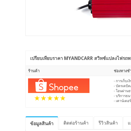
เปรียบเทียบราคา
MYANDCARR สวิทช์แปลงไฟรถพร้
ร้านค้า
ช่องทางชำ
- การเก็บเ
- บัตรเดบิต
- โอนผ่าน
- บริการธ
- เคาน์เตอร์
ติดต่อร้านค้า
รีวิว
สินค้า
แ
ข้อมูล
สินค้า