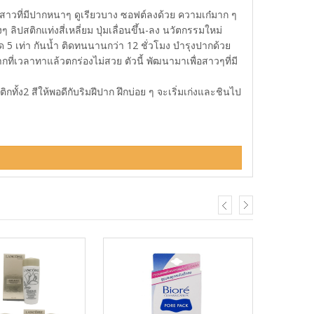
้สาวที่มีปากหนาๆ ดูเรียวบาง ซอฟต์ลงด้วย ความเก๋มาก ๆ
 ลิปสติกแท่งสี่เหลี่ยม ปุ่มเลื่อนขึ้น-ลง นวัตกรรมใหม่
ด 5 เท่า กันน้ำ ติดทนนานกว่า 12 ชั่วโมง บำรุงปากด้วย
กที่เวลาทาแล้วตกร่องไม่สวย ตัวนี้ พัฒนามาเพื่อสาวๆที่มี
ง2 สีให้พอดีกับริมฝีปาก ฝึกบ่อย ๆ จะเริ่มเก่งและชินไป