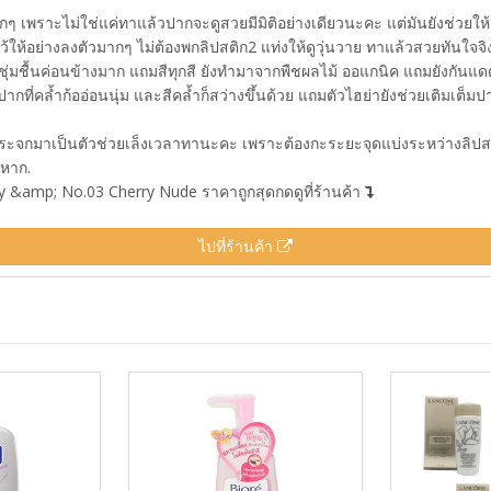
ๆ เพราะไม่ใช่แค่ทาแล้วปากจะดูสวยมีมิติอย่างเดียวนะคะ แต่มันยังช่วยให
ไว้ให้อย่างลงตัวมากๆ ไม่ต้องพกลิปสติก2 แท่งให้ดูวุ่นวาย ทาแล้วสวยทันใจจิงๆ
ชุ่มชื้นค่อนข้างมาก แถมสีทุกสี ยังทำมาจากพืชผลไม้ ออแกนิค แถมยังกันแด
ี่คล้ำก้ออ่อนนุ่ม และสีคล้ำก็สว่างขึ้นด้วย แถมตัวไฮย่ายังช่วยเติมเต็มปา
จกมาเป็นตัวช่วยเล็งเวลาทานะคะ เพราะต้องกะระยะจุดแบ่งระหว่างลิปสติกทั้
งหาก.
ky &amp; No.03 Cherry Nude ราคาถูกสุดกดดูที่ร้านค้า
ไปที่ร้านค้า