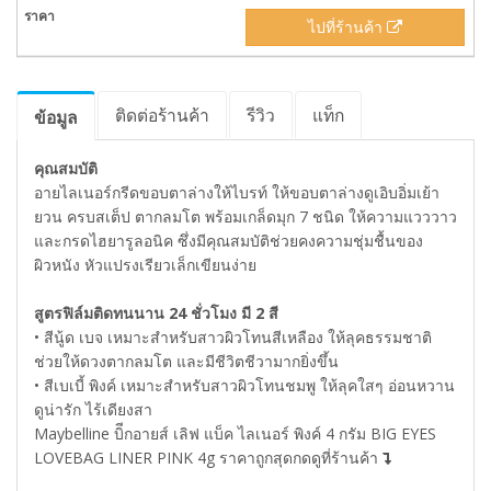
ไปที่ร้านค้า
ติดต่อร้านค้า
รีวิว
แท็ก
ข้อมูล
คุณสมบัติ
อายไลเนอร์กรีดขอบตาล่างให้ไบรท์ ให้ขอบตาล่างดูเอิบอิ่มเย้า
ยวน ครบสเต็ป ตากลมโต พร้อมเกล็ดมุก 7 ชนิด ให้ความแวววาว
และกรดไฮยารูลอนิค ซึ่งมีคุณสมบัติช่วยคงความชุ่มชื้นของ
ผิวหนัง หัวแปรงเรียวเล็กเขียนง่าย
สูตรฟิล์มติดทนนาน 24 ชั่วโมง มี 2 สี
• สีนู้ด เบจ เหมาะสำหรับสาวผิวโทนสีเหลือง ให้ลุคธรรมชาติ
ช่วยให้ดวงตากลมโต และมีชีวิตชีวามากยิ่งขึ้น
• สีเบเบี้ พิงค์ เหมาะสำหรับสาวผิวโทนชมพู ให้ลุคใสๆ อ่อนหวาน
ดูน่ารัก ไร้เดียงสา
Maybelline บิีกอายส์ เลิฟ แบ็ค ไลเนอร์ พิงค์ 4 กรัม BIG EYES
LOVEBAG LINER PINK 4g ราคาถูกสุดกดดูที่ร้านค้า