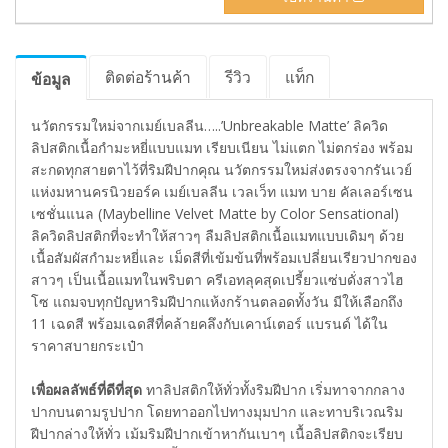
ติดต่อร้านค้า
รีวิว
แท็ก
ข้อมูล
นวัตกรรมใหม่จากเมย์เบลลีน…..’Unbreakable Matte’ ลิควิด
ลิปสติกเนื้อกำมะหยี่แบบแมท เรียบเนียน ไม่แตก ไม่ตกร่อง พร้อม
สะกดทุกสายตาไว้ที่ริมฝีปากคุณ นวัตกรรมใหม่ส่งตรงจากรันเวย์
แห่งมหานครนิวยอร์ค เมย์เบลลีน เวลเว็ท แมท บาย คัลเลอร์เซน
เซชั่นแนล (Maybelline Velvet Matte by Color Sensational)
ลิควิดลิปสติกที่จะทำให้สาวๆ ลืมลิปสติกเนื้อแมทแบบเดิมๆ ด้วย
เนื้อสัมผัสกำมะหยี่และ เม็ดสีที่เข้มข้นที่พร้อมเปลี่ยนเรียวปากของ
สาวๆ เป็นเนื้อแมทในพริบตา ครีเอทลุคสุดเปรี้ยวแซ่บดั่งสาวไฮ
โซ แถมจบทุกปัญหาริมฝีปากแห้งกร้านตลอดทั้งวัน มีให้เลือกถึง
11 เฉดสี พร้อมเฉดสีที่คล้ายคลึงกับเคาน์เตอร์ แบรนด์ ได้ใน
ราคาสบายกระเป๋า
เพื่อผลลัพธ์ที่ดีที่สุด
ทาลิปสติกให้ทั่วทั้งริมฝีปาก เริ่มทาจากกลาง
ปากบนตามรูปปาก โดยทาออกไปทางมุมปาก และทาบริเวณริม
ฝีปากล่างให้ทั่ว เม้มริมฝีปากเข้าหากันเบาๆ เนื้อลิปสติกจะเรียบ