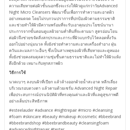
ความเสียหายต่อผิวชั้นนอกซึ่งจะเร่งให้ผิวดูแก่กว่าวัยAdvanced
Night Micro Cleansers พัฒนาขึ้นเพื่อการทำความสะอาดผิว
อย่างหมดจด โดยไม่รบกวนปราการที่ปกป้องผิวตามธรรมชาติ
และช่วยทำให้ผิวมีความพร้อมที่จะรับเอาคุณประโยชน์นานา
ประการจากขั้นตอนดูแลผิวยามค่ำคืนที่จะตามมา สูตรอ่อนโยน
ต่อผิวจึงช่วยขจัดสิ่งสกปรกและภาระที่ผิวแบกรับไว้ตลอดทั้งวัน
ออกไปอย่างนุ่มนวล ทั้งยังช่วยทำความสะอาดเครื่องสำอาง ฝุ่น
ควันและมลภาวะอื่นๆ ซึ่งเป็นสาเหตุของผิวที่เสียหายและดูหมอง
ทั้งยังช่วยคงสมดุลความชุ่มชื้นตามธรรมชาติและไม่ทำให้ผิวแห้ง
ตึงอีกด้วย เหมาะกับทุกสภาพผิว
วิธีการใช้
นวดเบาๆ ลงบนผิวที่เปียก แล้วล้างออกด้วยน้ำสะอาด หลีกเลี่ยง
บริเวณรอบดวงตา แล้วตามด้วยเซรั่ม Advanced Night Repair
เพื่อประสบการณ์ปรนนิบัติผิวที่ทรงคุณค่าและผิวที่แลดูสุขภาพดี
อย่างเต็มประสิทธิภาพ
#esteelauder #advance #nightrepair #micro #cleansing
#foam #skincare #beauty #makeup #cosmetic #bbeebrand
#bbeebrandshop #bbeebrandbeauty #cleansingfoam
#advancednightrepair #tester