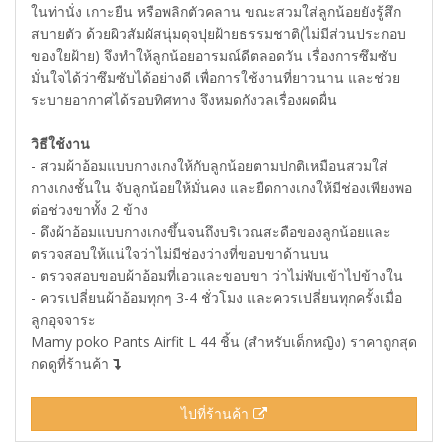
ในท่านั่ง เกาะยืน หรือพลิกตัวคลาน ขณะสวมใส่ลูกน้อยยังรู้สึก
สบายตัว ด้วยผิวสัมผัสนุ่มดุจปุยฝ้ายธรรมชาติ(ไม่มีส่วนประกอบ
ของใยฝ้าย) จึงทำให้ลูกน้อยอารมณ์ดีตลอดวัน เรื่องการซึมซับ
มั่นใจได้ว่าซึมซับได้อย่างดี เพื่อการใช้งานที่ยาวนาน และช่วย
ระบายอากาศได้รอบทิศทาง จึงหมดกังวลเรื่องผดผื่น
วิธีใช้งาน
- สวมผ้าอ้อมแบบกางเกงให้กับลูกน้อยตามปกติเหมือนสวมใส่
กางเกงชั้นใน จับลูกน้อยให้มั่นคง และยืดกางเกงให้มีช่องเพียงพอ
ต่อช่วงขาทั้ง 2 ข้าง
- ดึงผ้าอ้อมแบบกางเกงขึ้นจนถึงบริเวณสะดือของลูกน้อยและ
ตรวจสอบให้แน่ใจว่าไม่มีช่องว่างที่ขอบขาด้านบน
- ตรวจสอบขอบผ้าอ้อมที่เอวและขอบขา ว่าไม่พับเข้าไปข้างใน
- ควรเปลี่ยนผ้าอ้อมทุกๆ 3-4 ชั่วโมง และควรเปลี่ยนทุกครั้งเมื่อ
ลูกอุจจาระ
Mamy poko Pants Airfit L 44 ชิ้น (สำหรับเด็กหญิง) ราคาถูกสุด
กดดูที่ร้านค้า
ไปที่ร้านค้า