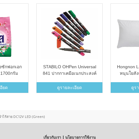
งซักฟอกเอก
STABILO OHPen Universal
Hongnon L
1700กรัม
841 ปากกาเคมีอเนกประสงค์
หนุนใยสัง
หัวปากกา S = 0.4 mm. ชุด 4
สี (Black, Blue, Red, Green)
อียด
ดูรายละเอียด
ดูร
ฟฟ้าไร้สาย DC12V LED (Green)
เกี่ยวกับเรา | นโยบายการใช้งาน