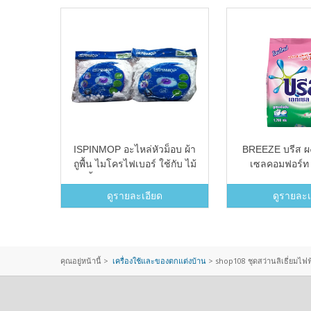
วนผ้า
ISPINMOP อะไหล่หัวม็อบ ผ้า
BREEZE บรีส ผ
สแตน
ถูพื้น ไมโครไฟเบอร์ ใช้กับ ไม้
เซลคอมฟอร์ท 
องน้ำ
ถูพื้น ISPINMOP (สีขาว 2
10
ชิ้น)
ดูรายละเอียด
ดูรายละเ
คุณอยู่หน้านี้ >
เครื่องใช้และของตกแต่งบ้าน
>
shop108 ชุดสว่านลิเธี่ยมไ