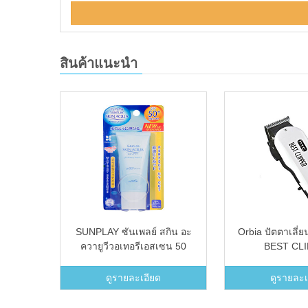
สินค้าแนะนำ
ascara
SUNPLAY ซันเพลย์ สกิน อะ
Orbia ปัตตาเลี่
ควายูวีวอเทอรีเอสเซน 50
BEST CL
กรัม
ดูรายละเอียด
ดูรายละเ