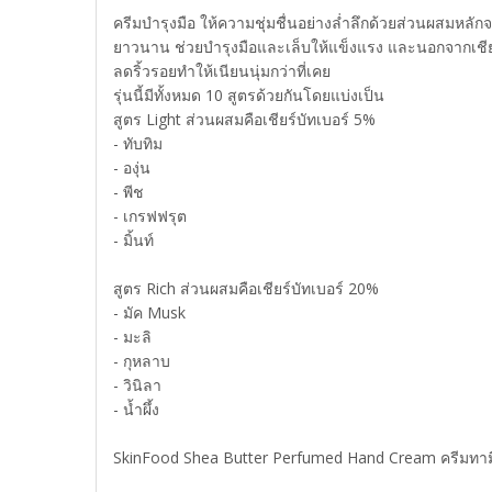
ครีมบำรุงมือ ให้ความชุ่มชื่นอย่างล่ำลึกด้วยส่วนผสมหลักจาก
ยาวนาน ช่วยบำรุงมือและเล็บให้แข็งแรง และนอกจากเชียร์บั
ลดริ้วรอยทำให้เนียนนุ่มกว่าที่เคย
รุ่นนี้มีทั้งหมด 10 สูตรด้วยกันโดยแบ่งเป็น
สูตร Light ส่วนผสมคือเชียร์บัทเบอร์ 5%
- ทับทิม
- องุ่น
- พีช
- เกรฟฟรุต
- มิ้นท์
สูตร Rich ส่วนผสมคือเชียร์บัทเบอร์ 20%
- มัค Musk
- มะลิ
- กุหลาบ
- วินิลา
- น้ำผึ้ง
SkinFood Shea Butter Perfumed Hand Cream ครีมทามือ