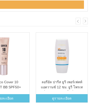
 co Cover 10
ลอรีอัล ปารีส ยูวี เพอร์เฟคท์
KineS
T BB SPF50+
แอดวานซ์ 12 ชม. ยูวี โพรเท
Perf
+ Natural
คชั่น อีเวน คอมเพล็กชั่น SPF
SPF 3
50+/PA++++ ครีมกันแดด
ายละเอียด
ดูรายละเอียด
สำหรับผิวหน้าเนื้อบางเบา 30
มล. L&#039;OREAL PARIS