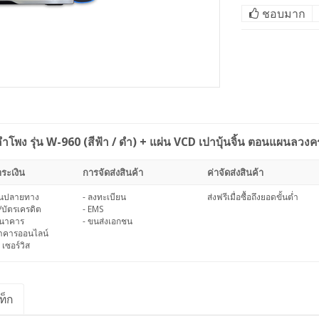
ชอบมาก
มลำโพง รุ่น W-960 (สีฟ้า / ดำ) + แผ่น VCD เปาบุ้นจิ้น ตอนแผนลว
ระเงิน
การจัดส่งสินค้า
ค่าจัดส่งสินค้า
งินปลายทาง
- ลงทะเบียน
ส่งฟรีเมื่อซื้อถึงยอดขั้นต่ำ
/บัตรเครดิต
- EMS
ธนาคาร
- ขนส่งเอกชน
นาคารออนไลน์
 เซอร์วิส
ท็ก