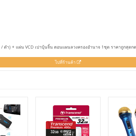
ฟ้า / ดำ) + แผ่น VCD เปาบุ้นจิ้น ตอนแผนลวงครองอำนาจ 1ชุด ราคาถูกสุดกดด
ไปที่ร้านค้า