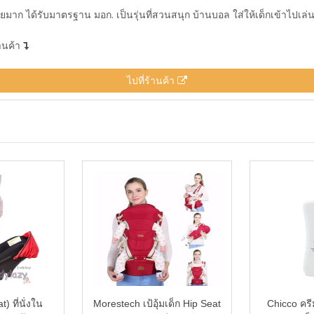
ก ได้รับมาตรฐาน มอก. เป็นรุ่นที่สวนสนุก บ้านบอล ใส่ให้เด็กเข้าไปเล่น ลู
านค้า
ไปที่ร้านค้า
) ที่นั่งใน
Morestech เป้อุ้มเด็ก Hip Seat
Chicco คร