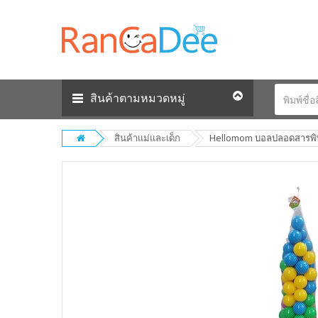
สินค้าตามหมวดหมู่
สินค้าแม่และเด็ก
Hellomom บอลปลอดสารพิษ