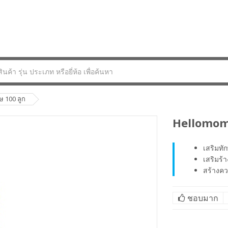
 100 ลูก
Hellomom 
เสริมทั
เสริมร
สร้างคว
ชอบมาก