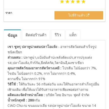
ไปที่ร้านค้า
ติดต่อร้านค้า
รีวิว
แท็ก
ข้อมูล
เชา ชูหรุ ปลาทูน่าผสมปลาโอแห้ง
- อาหารสัตว์ผสมสำเร็จรูป
ชนิดเปียก
ส่วนผสม :
ปลาทูน่า,แป้งมันสำปะหลังดัดแปร,สารปรุงแต่ง
รส,ปลาโอแห้ง,กัวร์กัม,ยีสต์สกัด,วิตามินอี,ผงชาเขียว
คุณภาพสัตว์ของอาหารสัตว์ทางเคมี :
โปรตีน ไม่น้อยกว่า 7%,
ไขมัน ไม่น้อยกว่า 0.2%, กาก ไม่มากกว่า 0.4%,
ความชื่น ไม่มากกว่า 91%
วิธีใช้ :
ให้กินวันละ 56 กรัมต่อวัน และให้กินอาหารสำเร็จรูปอื่น
เพิามเติม เพื่อให้แมวได้รับสารอาหารเพียงพอต่อร่างกาย
ผลิตและจัดจำหน่ายโดย :
บริษัท ไทย อินาบะ ฟูดส์ จำกัด
น้ำหนักสุทธิ :
280
กรัม
CIAO Chu-ru ขนมแมวเลีย รสปลาทูน่าปลาโอแห้ง ขนาด 14