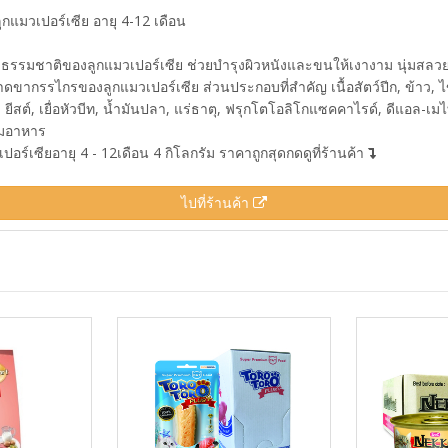
กแมวเปอร์เซีย อายุ 4-12 เดือน
ามธรรมชาติของลูกแมวเปอร์เซีย ช่วยบำรุงผิวหนังและขนให้เงางาม นุ่มสลวยด
ากรรไกรของลูกแมวเปอร์เซีย ส่วนประกอบที่สำคัญ เนื้อสัตว์ปีก, ข้าว, ไขมัน
ด, ยีสต์, เยื่อหัวบีท, น้ำมันปลา, แร่ธาตุ, ฟรุกโตโอลิโกแซคคาไรด์, ดีแอล-
อมอาหาร
อร์เซียอายุ 4 - 12เดือน 4 กิโลกรัม ราคาถูกสุดกดดูที่ร้านค้า
ไปที่ร้านค้า