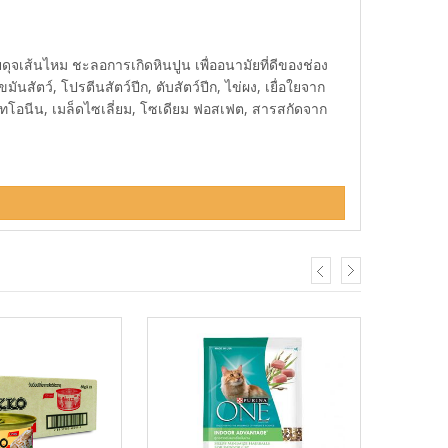
ุจเส้นไหม ชะลอการเกิดหินปูน เพื่ออนามัยที่ดีของช่อง
สัตว์, โปรตีนสัตว์ปีก, ตับสัตว์ปีก, ไข่ผง, เยื่อใยจาก
เมไทโอนีน, เมล็ดไซเลี่ยม, โซเดียม ฟอสเฟต, สารสกัดจาก