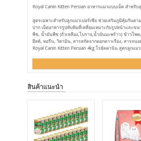
Royal Canin Kitten Persian อาหารแมวแบบเม็ด สำหรับลู
สูตรเฉพาะสำหรับลูกแมวเปอร์เซีย ช่วยเสริมภูมิคุ้มกันต
ปาก เม็ดอาหารรูปทับทิมสี่เหลี่ยมเหมาะกับรูปหน้าและขนาดข
พืช, น้ำมันพืช (ถั่วเหลือง,โบราจ,น้ำมันมะพร้าว) ข้าวโพ
ยีสต์, ทอรีน, วิตามิน, สารสกัดจากดอกดาวเรือง, สารถน
Royal Canin Kitten Persian 4kg โรยัลคานิน สูตรลูกแมวเป
สินค้าแนะนำ