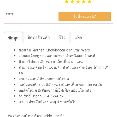
ไปที่ร้านค้า
ติดต่อร้านค้า
รีวิว
แท็ก
ข้อมูล
ของเล่น ฟิกเกอร Chewbacca จาก Star Wars
รายละเอียดสูง ถอดแบบมาจากในหนังสตาร์วอรส์
มี แสงไฟและเสียงซาวด์เอ็ฟเฟ็คเวลาเล่น
สามารถเคลื่อนไหวแขน,หัว,ลำตัวและส่วนอื่นๆ ได้กว่า 31
จุด
สามารถเล่นได้หลากหลายโหมด
กดปุ่มตรงท้อง จะมีเสียงซาวด์เอฟเฟ็คประกอบการเล่น
ทอล์คโหมด มีเสียงซาวด์เอ็ฟเฟ็คเหมือนในหนัง
ลิขสิทธิ์แท้จาก STAR WARS
เหมาะสำหรับน้องๆ อายุ 4 ขวบขึ้นไป
จัดจำหน่ายโดยบริษัท Kiddo Pacific