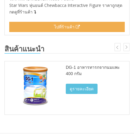
Star Wars หุ่นยนต์ Chewbacca Interactive Figure ราคาถูกสุด
กดดูที่ร้านค้า
ไปที่ร้านค้า
สินค้าแนะนำ
DG-1 อาหารทารกจากนมแพะ
400 กรัม
ดูรายละเอียด