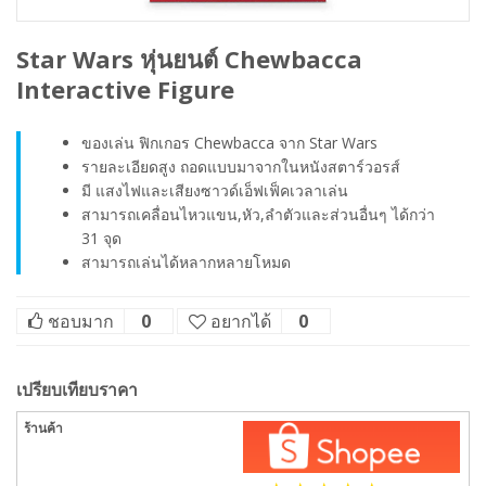
Star Wars หุ่นยนต์ Chewbacca
Interactive Figure
ของเล่น ฟิกเกอร Chewbacca จาก Star Wars
รายละเอียดสูง ถอดแบบมาจากในหนังสตาร์วอรส์
มี แสงไฟและเสียงซาวด์เอ็ฟเฟ็คเวลาเล่น
สามารถเคลื่อนไหวแขน,หัว,ลำตัวและส่วนอื่นๆ ได้กว่า
31 จุด
สามารถเล่นได้หลากหลายโหมด
ชอบมาก
0
อยากได้
0
เปรียบเทียบราคา