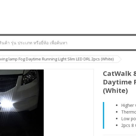
ving lamp Fog Daytime Running Light Slim LED DRL 2pcs (White)
CatWalk 8
Daytime R
(White)
Higher 
Thermop
Low po
2pcs 8 