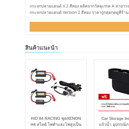
กระจกปลายแฮนด์ V.2 สีทอง ผลิตจากวัสดุเกรด A สามารถต
กระจกปลายแฮนด์ Version 2 สีทอง ราคาถูกสุดกดดูที่ร้า
สินค้าแนะนำ
งมาลัย
HID 84 RACING ชุดXENON
Car Storage bo
H4 สไลด์ ไฟต่ำและไฟสูงเป็น
แก้วน้ำ อุปกรณ์