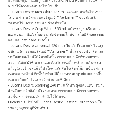
แดงที่มีอายุมากและถูกหมักบ่มไว้เป็นอย่างดี หมุนแก้วไวน์ช้า ๆ
จะทำให้ความหอมของไวน์เพิ่มขึ้น
- Lucaris Desire Rich White 485 ml. ออกแบบมาเพื่อไวน์ขาว
โดยเฉพาะ นวัตกรรมแอร์ลูเม่ย์ ""Aerlumer"" ช่วยส่งเสริม
รสชาติให้มีความสดชื่น มีชีวิตชีวาขึ้น
- Lucaris Desire Crisp White 365 ml. แก้วทรงสูงเพรียวยาว
ออกแบบมาเพื่อกักเก็บความสดชื่นของไวน์ขาว ให้มีลักษณะของ
กลิ่นและรสชาติเด่นชัดขึ้น
- Lucaris Desire Universal 420 ml. เป็นแก้วที่เหมาะกับไวน์ทุก
ชนิด นวัตกรรมแอร์ลูเม่ย์ ""Aerlumer"" นั้นจะช่วยขับกลิ่นและ
รสสัมผัสของไวน์ให้ดีมากยิ่งขึ้น ออกแบบมาเพื่ออำนวยความ
สะดวกให้แก่ผู้ใช้ หากคุณจะต้องจัดงานเลี้ยงหรืองานสังสรรค์
แก้วยูนิเวอร์แซลแก้วนี้ทำให้คุณตัดสินใจเลือกได้ง่ายขึ้น เพราะ
เหมาะแก่ทุกไวน์ อีกทั้งยังช่วยให้มื้ออาหารสมบูรณ์แบบมากขึ้น
เหมาะเป็นแก้วไวน์ประจำบ้านเลยทีเดียว
- Lucaris Desire Sparking 240 ml. แก้วทรงสูงและแคบ เหมาะ
สำหรับสปาร์กลิงไวน์โดยเฉพาะ ออกแบบมาเพื่อกักเก็บความ
สดชื่นซาบซ่าของสปาร์กลิงไว้ได้นาน
Lucaris ชุดแก้วไวน์ Lucaris Desire Tasting Collection 6 ใบ
ราคาถูกสุดกดดูที่ร้านค้า