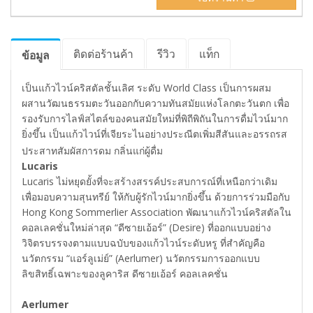
ติดต่อร้านค้า
รีวิว
แท็ก
ข้อมูล
เป็นแก้วไวน์คริสตัลชั้นเลิศ ระดับ World Class เป็นการผสม
ผสานวัฒนธรรมตะวันออกกับความทันสมัยแห่งโลกตะวันตก เพื่อ
รองรับการไลฟ์สไตล์ของคนสมัยใหม่ที่พิถีพิถันในการดื่มไวน์มาก
ยิ่งขึ้น เป็นแก้วไวน์ที่เจียระไนอย่างประณีตเพิ่มสีสันและอรรถรส
ประสาทสัมผัสการดม กลิ่นแก่ผู้ดื่ม
Lucaris
Lucaris ไม่หยุดยั้งที่จะสร้างสรรค์ประสบการณ์ที่เหนือกว่าเดิม
เพื่อมอบความสุนทรีย์ ให้กับผู้รักไวน์มากยิ่งขึ้น ด้วยการร่วมมือกับ
Hong Kong Sommerlier Association พัฒนาแก้วไวน์คริสตัลใน
คอลเลคชั่นใหม่ล่าสุด “ดีซายเอ้อร์” (Desire) ที่ออกแบบอย่าง
วิจิตรบรรจงตามแบบฉบับของแก้วไวน์ระดับหรู ที่สำคัญคือ
นวัตกรรม “แอร์ลูเม่ย์” (Aerlumer) นวัตกรรมการออกแบบ
ลิขสิทธิ์เฉพาะของลูคาริส ดีซายเอ้อร์ คอลเลคชั่น
Aerlumer