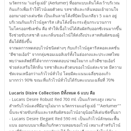
นวัตกรรม “แอร์ลูเม่ย์” (Aerlumer) ที่ออกแบบเส้นโค้งเว้าบริเวณ
ก้นแก้วเพื่อเร้าให้ไวน์เผยตัวตน รสชาติและกลิ่นหอมเย้ายวนใจ
ออกมาอย่างเด่นชัด เป็นเส้นลายโค้งที่บิดเป็นเกลียว 5 แฉก อยู่
บริเวณก้นแก้วไวน์ลูคาริส เส้นโค้งนี้จะกระตุ้นกระบวนการ
ไมโครออกซิเดชั่น คือ ทำให้เนื้อไวน์ได้สัมผัสกับออกซิเจนมากขึ้น
จึงช่วยขับรสชาติ และกลิ่นของไวน์ให้ส่งถึงประสาทสัมผัสของผู้
ดื่มได้ดียิ่งขึ้น
จากผลการทดสอบไวน์ชนิดต่างๆ กับแก้วไวน์ลูคาริสคอลเลคชั่น
“ดีซายเอ้อร์” จากกลุ่มซอมเมอลิเยร์ทั้งในฮ่องกงและประเทศไทย
พบว่าผลลัพธ์ที่ได้จากการทดสอบน่าพอใจมาก แก้วดีซายเอ้อร์
ช่วยส่งเสริมให้กลิ่น รสชาติและตัวตนของไวน์แต่ละขวด มีความ
ชัดเจนเหนือกว่าแก้วไวน์ทั่วไป โดยมีคะแนนเฉลี่ยของแก้ว
มากกว่า 90% ขณะที่แก้วไวน์ทั่วไปได้รับคะแนนเฉลี่ยที่ 70%
Lucaris Disire Collection มีทั้งหมด 6 แบบ คือ
- Lucaris Desire Robust Red 700 ml. เป็นแก้วทรงสูง เหมาะ
สำหรับไวน์แดงที่มีอายุไม่มาก นวัตกรรมแอร์ลูเม่ย์ ""Aerlumer""
นั้นจะช่วยขับกลิ่นและรสสัมผัสของไวน์อายุน้อยให้เด่นชัดขึ้นมา
- Lucaris Desire Elegant Red 590 ml. เป็นแก้วไวน์ลักษณะพื้น
แบน ออกแบบมาเพื่อเก็บกักความหอมของไวน์ เหมาะสำหรับไวน์