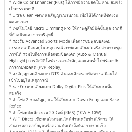
* Wide Color Enhancer (Plus) ให้ภาพมีความสดใน สวย สมจริง
เป็นธรรมชาติ
* Ultra Clean View ลดสัญญาณรบกวน เพื่อให้ได้ภาพที่ชัดเจน
ตลอดเวลา
* เทคโนโลยี Micro Dimming Pro ให้ภาพดูลึกมีมิติขั้นสุด จากสี
ที่ดำสนิทและขาวบริสุทธิ์
* รองรับ Advanced Sports Mode เพื่อการชมฟุตบอลเต็ม
อรรถรสเสมือนอยู่ในเหตุการณ์ ภาพและเสียงสมจริง สามารถซูม
ภาพได้ รวมไปถึงการเลือกชมช็อตเด็ด (Auto & Manual
Highlight) การอัดวีดีโอช่วงเวลาสำคัญและเล่นซ้ำไปพร้อมๆกับ
การถ่ายทอดสด (PVR Replay)
* ส่งสัญญาณเสียงแบบ DTS จำลองเสียงรอบทิศทางเสมือนได้
เข้าไปอยู่ในเหตุการณ์
* รองรับระบบเสียงแบบ Dolby Digital Plus ให้เสียงกระหึ่ม
สมจริง
* ลำโพง 2 ช่องสัญญาณ ให้เสียงแบบ Down Firing และ Base
Reflex
* ลำโพงพลังเสียงรวม 20 วัตต์ (RMS) (10W + 10W)
* WiFi Direct เชื่อมต่อโลกออนไลน์ผ่านเครือข่ายไร้สาย ให้
สามารถส่งต่อข้อมูลหรือความบันเทิงถึงกันอย่างรวดเร็ว
* ช่องต่อ HDMI x 3 เพื่อการเชื่อมต่อระบบภาพและเสียงแบบ