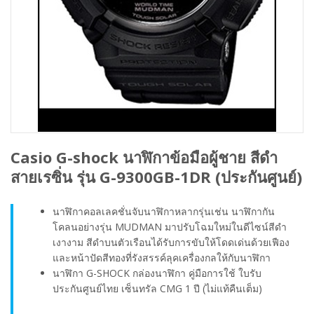
Casio G-shock นาฬิกาข้อมือผู้ชาย สีดำ
สายเรซิ่น รุ่น G-9300GB-1DR (ประกันศูนย์)
นาฬิกาคอลเลคชั่นจับนาฬิกาหลากรุ่นเช่น นาฬิกากัน
โคลนอย่างรุ่น MUDMAN มาปรับโฉมใหม่ในดีไซน์สีดำ
เงางาม สีดำบนตัวเรือนได้รับการขับให้โดดเด่นด้วยเฟือง
และหน้าปัดสีทองที่รังสรรค์ลุคเครื่องกลให้กับนาฬิกา
นาฬิกา G-SHOCK กล่องนาฬิกา คู่มือการใช้ ใบรับ
ประกันศูนย์ไทย เซ็นทรัล CMG 1 ปี (ไม่แท้คืนเต็ม)