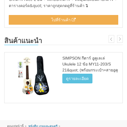
ตารางคอร์ด&quot; ราคาถูกสุดกดดูที่ร้านค้า
ไปที่ร้านค้า
สินค้าแนะนำ
SIMPSON กีตาร์ อูคูเลเล่
Ukulele 12 ข้อ MY11-203/S
21&quot; (พร้อมกระเป๋า+สายอูคู
เลเล่+หนังสือสอนเล่น) WH
ดูรายละเอียด
คุณอยู่หน้านี้ >
หนังสือ เกมและดนตรี
>