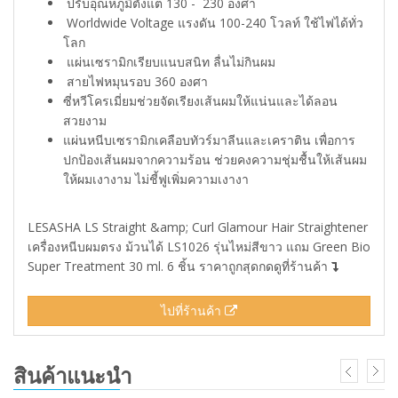
ปรับอุณหภูมิตั้งแต่ 130 - 230 องศา​
Worldwide Voltage แรงดัน 100-240 โวลท์ ใช้ไฟได้ทั่ว
โลก​
แผ่นเซรามิกเรียบแนบสนิท ลื่นไม่กินผม​
สายไฟหมุนรอบ 360 องศา
ซี่หวีโครเมี่ยมช่วยจัดเรียงเส้นผมให้แน่นและได้ลอน
สวยงาม
​แผ่นหนีบเซรามิกเคลือบทัวร์มาลีนและเคราติน เพื่อการ
ปกป้องเส้นผมจากความร้อน ช่วยคงความชุ่มชื้นให้เส้นผม
ให้ผมเงางาม ไม่ชี้ฟู​เพิ่มความเงางา
LESASHA LS Straight &amp; Curl Glamour Hair Straightener
เครื่องหนีบผมตรง ม้วนได้ LS1026​ รุ่นไหม่สีขาว แถม Green Bio
Super Treatment 30 ml. 6 ชิ้น ราคาถูกสุดกดดูที่ร้านค้า
ไปที่ร้านค้า
สินค้าแนะนำ