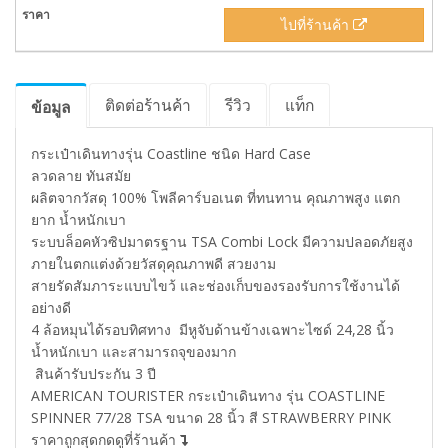
ไปที่ร้านค้า
ติดต่อร้านค้า
รีวิว
แท็ก
ข้อมูล
กระเป๋าเดินทางรุ่น Coastline ชนิด Hard Case
ลวดลาย ทันสมัย
ผลิตจากวัสดุ 100% โพลีคาร์บอเนต ที่ทนทาน คุณภาพสูง แตก
ยาก น้ำหนักเบา
ระบบล็อคหัวซิปมาตรฐาน TSA Combi Lock มีความปลอดภัยสูง
ภายในตกแต่งด้วยวัสดุคุณภาพดี สวยงาม
สายรัดสัมภาระแบบไขว้ และช่องเก็บของรองรับการใช้งานได้
อย่างดี
4 ล้อหมุนได้รอบทิศทาง มีหูจับด้านข้างเฉพาะไซด์ 24,28 นิ้ว
น้ำหนักเบา และสามารถจุของมาก
สินค้ารับประกัน 3 ปี
AMERICAN TOURISTER กระเป๋าเดินทาง รุ่น COASTLINE
SPINNER 77/28 TSA ขนาด 28 นิ้ว สี STRAWBERRY PINK
ราคาถูกสุดกดดูที่ร้านค้า