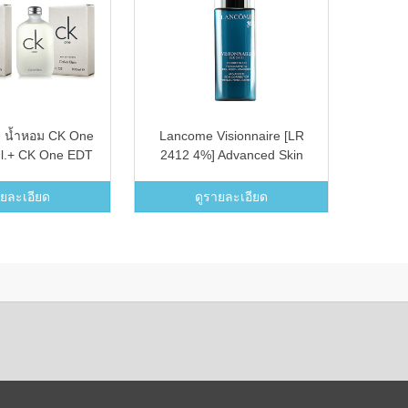
in น้ำหอม CK One
Lancome Visionnaire [LR
Ry
l.+ CK One EDT
2412 4%] Advanced Skin
Touch
00 ml.
Corrector (7 ml.)
กําจั
ายละเอียด
ดูรายละเอียด
ไฟฟ