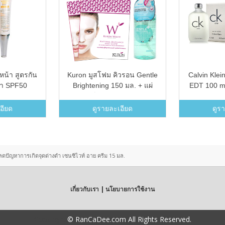
น้า สูตรกัน
Kuron มูสโฟม คิวรอน Gentle
Calvin Kle
เบา SPF50
Brightening 150 มล. + แผ่
EDT 100 m
+
นมาส์กหน้า สูตร White
1
Crystal Mask (แพ็ค 2 ชิ้น)
อียด
ดูรายละเอียด
ดูร
ดปัญหาการเกิดจุดด่างดำ เซนซิไวท์ อาย ครีม 15 มล.
เกี่ยวกับเรา | นโยบายการใช้งาน
Copyright
© RanCaDee.com All Rights Reserved.