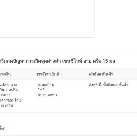
มลดปัญหาการเกิดจุดด่างดำ เซนซิไวท์ อาย ครีม 15 มล.
ระเงิน
การจัดส่งสินค้า
ค่าจัดส่งสินค้า
งินปลายทาง
- ลงทะเบียน
ส่งฟรีเมื่อซื้อถึงยอดขั้นต่ำ
/บัตรเครดิต
- EMS
ธนาคาร
- ขนส่งเอกชน
นาคารออนไลน์
 เซอร์วิส
ท็ก