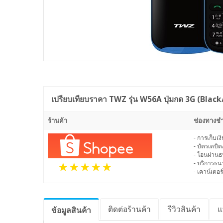
เปรียบเทียบราคา
TWZ รุ่น W56A ปุ่มกด 3G (Black
ร้านค้า
ช่องทางชำ
- การเก็บเ
- บัตรเดบิต
- โอนผ่าน
- บริการธ
- เคาน์เตอร์
ติดต่อร้านค้า
รีวิว
สินค้า
แ
ข้อมูล
สินค้า