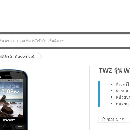
่มกด 3G (Black/Blue)
TWZ รุ่น W
ฟีเจอร์
ความละ
หน่วยป
หน่วย
ชอบมาก