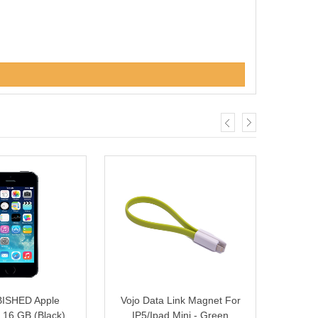
ISHED Apple
Vojo Data Link Magnet For
OEM B
 16 GB (Black)
IP5/Ipad Mini - Green
แบตไอ