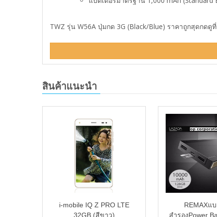
แบตเตอรี่มาตรฐาน 1,000 mAh (Standard 
TWZ รุ่น W56A ปุ่มกด 3G (Black/Blue) ราคาถูกสุดกดดูที
สินค้าแนะนำ
o TV
i-mobile IQ Z PRO LTE
REMAXแบต
‏ 2/16GB (Gold)
32GB (สีขาว)
สำรองPower B