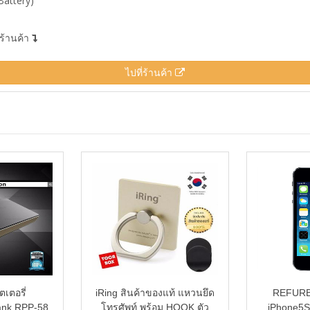
Battery)
่ร้านค้า
ไปที่ร้านค้า
เตอรี่
iRing สินค้าของแท้ แหวนยึด
REFURB
ank RPP-58
โทรศัพท์ พร้อม HOOK ตัว
iPhone5S