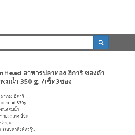
onHead อาหารปลาทอง ฮิการิ ซองดำ
ิดจมน้ำ 350 g. /เซ็ท3ซอง
ลาทอง ฮิคาริ
Lionhead 350g
ก ชนิดจมน้ำ
ากประเทศญี่ปุ่น
น้ำขุ่น
สำหรับปลาสิงห์หัววุ้น