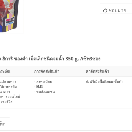
ชอบมาก
การิ ซองดำ เม็ดเล็กชนิดจมน้ำ 350 g. /เซ็ท3ซอง
ระเงิน
การจัดส่งสินค้า
ค่าจัดส่งสินค้า
งินปลายทาง
- ลงทะเบียน
ส่งฟรีเมื่อซื้อถึงยอดขั้นต่ำ
/บัตรเครดิต
- EMS
ธนาคาร
- ขนส่งเอกชน
นาคารออนไลน์
 เซอร์วิส
ท็ก