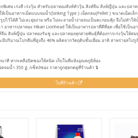
 เร่งสี เร่งวุ้น สำหรับปลาทองสิงห์หัววุ้น สิงห์จีน สิงห์ญี่ปุ่น และปลาท
นอาหารเม็ดแบบจมน้ำ(Sinking Type ) เม็ดกลม(Pellet ) ขนาดเม็ดเล็ก (mini
ว้ได้ดี ไม่เละยุ่ยง่าย หรือ ไม่ละลายน้ำง่ายจนเป็นตะกอนฟุ้ง จึงไม่ทำให้น้ำ
 อาหารปลาทอง Hikari Lionhead ให้เป็นอาหารปลาที่ดีที่สุด เพื่อใช้เป็นอาห
งห์จีน สิงห์ญี่ปุ่น ปลาทองรันชู และปลาทองทุกสายพันธุ์ที่ต้องการเร่งวุ้นให
ปริมาณโปรตีนที่สูงถึง 46% ผลิตจากวัตถุดิบชั้นเยี่ยม อาทิ สาหร่ายสไปรูลิ
ี หากเหลือปิดซองให้สนิด เก็บในที่แห้งอุณหภูมิห้อง
ดจมน้ำ 350 g. /เซ็ท3ซอง ราคาถูกสุดกดดูที่ร้านค้า
ไปที่ร้านค้า