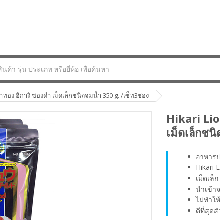
อง ฮิการิ ซองดำ เม็ดเล็กชนิดจมน้ำ 350 g. /เซ็ท3ซอง
Hikari Li
เม็ดเล็กชน
อาหารป
Hikari 
เม็ดเล็
นำเข้าจ
ไม่ทำให้
ดีที่สุด