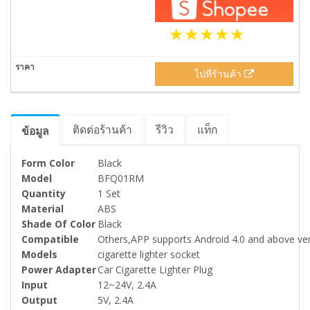
ไปที่ร้านค้า
ติดต่อร้านค้า
รีวิว
แท็ก
ข้อมูล
Form Color
Black
Model
BFQ01RM
Quantity
1 Set
Material
ABS
Shade Of Color
Black
Compatible
Others,APP supports Android 4.0 and above ver
Models
cigarette lighter socket
Power Adapter
Car Cigarette Lighter Plug
Input
12~24V, 2.4A
Output
5V, 2.4A