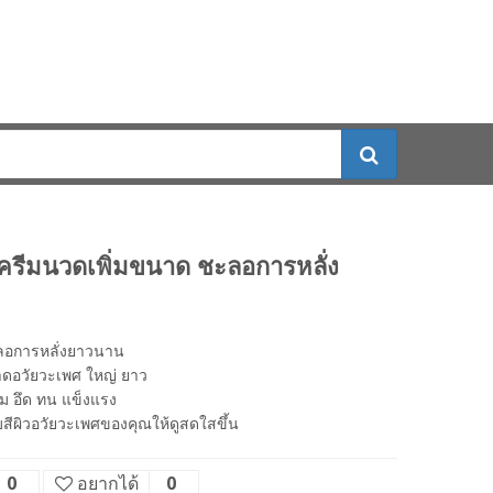
ีมนวดเพิ่มขนาด ชะลอการหลั่ง
ลอการหลั่งยาวนาน
าดอวัยวะเพศ ใหญ่ ยาว
าม อึด ทน แข็งแรง
บสีผิวอวัยวะเพศของคุณให้ดูสดใสขึ้น
0
อยากได้
0