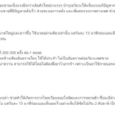
ชายแข็งแรงยิ่งกว่าเดิมตัวใหม่มาแรงๆ บำรุงอวัยวะให้แข็งแรงแก้ปัญหาการห
ายที่มีปัญหาหลั่งเร็ว ช่วยชะลอการหลั่ง และเพิ่มสมรรถภาพทางเพศ ช่วยให
ดใหญ่และยาวขึ้น ใช้นวดอย่างเดียวเท่านั้น แค่วันละ 15 นาทีก่อนนอนเห็นผล
ละทน
ด้ 200-300 ครั้ง ต่อ 1 หลอด
ผลข้างเคียงอันตรายใดๆ ใช้ได้ประจำ ไม่เป็นอันตรายต่ออวัยวะเพศชาย
อเบาหวาน สามารถใช้ได้โดยไม่ต้องพึ่งยาไวอากร้า เพราะเป็นยาใช้ภายนอกเท
้ำเปล่า ช่วยทำให้เกิดการการไหลเวียนของโลหิตและการขยายตัว ซึ่งจะมีส่
 แค่วันละ 15 นาทีก่อนนอนเห็นผลเร็วอย่างเห็นได้ชัดไม่เกิน 2 สัปดาห์ เป็น