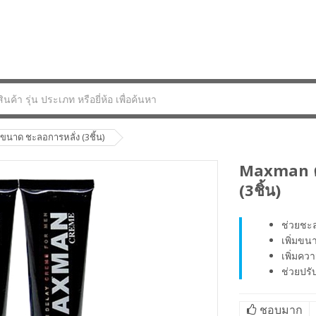
นาด ชะลอการหลั่ง (3ชิ้น)
Maxman คร
(3ชิ้น)
ช่วยชะ
เพิ่มขน
เพิ่มคว
ช่วยปรั
ชอบมาก