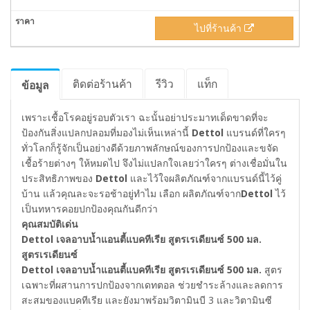
ไปที่ร้านค้า
ติดต่อร้านค้า
รีวิว
แท็ก
ข้อมูล
เพราะเชื้อโรคอยู่รอบตัวเรา ฉะนั้นอย่าประมาทเด็ดขาดที่จะ
ป้องกันสิ่งแปลกปลอมที่มองไม่เห็นเหล่านี้
Dettol
แบรนด์ที่ใครๆ
ทั่วโลกก็รู้จักเป็นอย่างดีด้วยภาพลักษณ์ของการปกป้องและขจัด
เชื้อร้ายต่างๆ ให้หมดไป จึงไม่แปลกใจเลยว่าใครๆ ต่างเชื่อมั่นใน
ประสิทธิภาพของ
Dettol
และไว้ใจผลิตภัณฑ์จากแบรนด์นี้ไว้คู่
บ้าน แล้วคุณละจะรอช้าอยู่ทำไม เลือก ผลิตภัณฑ์จาก
Dettol
ไว้
เป็นทหารคอยปกป้องคุณกันดีกว่า
คุณสมบัติเด่น
Dettol เจลอาบน้ำแอนตี้แบคทีเรีย สูตรเรเดียนซ์ 500 มล.
สูตรเรเดียนซ์
Dettol เจลอาบน้ำแอนตี้แบคทีเรีย สูตรเรเดียนซ์ 500 มล.
สูตร
เฉพาะที่ผสานการปกป้องจากเดทตอล ช่วยชำระล้างและลดการ
สะสมของแบคทีเรีย และยังมาพร้อมวิตามินบี 3 และวิตามินซี