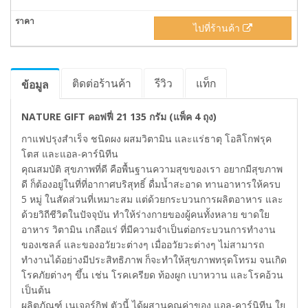
ไปที่ร้านค้า
ติดต่อร้านค้า
รีวิว
แท็ก
ข้อมูล
NATURE GIFT คอฟฟี่ 21 135 กรัม (แพ็ค 4 ถุง)
กาแฟปรุงสำเร็จ ชนิดผง ผสมวิตามิน และแร่ธาตุ โอลิโกฟรุค
โตส และแอล-คาร์นิทีน
คุณสมบัติ สุขภาพที่ดี คือพื้นฐานความสุขของเรา อยากมีสุขภาพ
ดี ก็ต้องอยู่ในที่ที่อากาศบริสุทธิ์ ดื่มน้ำสะอาด ทานอาหารให้ครบ
5 หมู่ ในสัดส่วนที่เหมาะสม แต่ด้วยกระบวนการผลิตอาหาร และ
ด้วยวิถีชีวิตในปัจจุบัน ทำให้ร่างกายของผู้คนทั้งหลาย ขาดใย
อาหาร วิตามิน เกลือแร่ ที่มีความจำเป็นต่อกระบวนการทำงาน
ของเซลล์ และของอวัยวะต่างๆ เมื่ออวัยวะต่างๆ ไม่สามารถ
ทำงานได้อย่างมีประสิทธิภาพ ก็จะทำให้สุขภาพทรุดโทรม จนเกิด
โรคภัยต่างๆ ขึ้น เช่น โรคเครียด ท้องผูก เบาหวาน และโรคอ้วน
เป็นต้น
ผลิตภัณฑ์ เนเจอร์กิฟ ตัวนี้ ได้ผสานคุณค่าของ แอล-คาร์นิทีน ใย