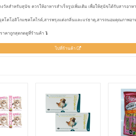
วัลสำหรับสุนัข ควรให้อาหารสำเร็จรูปเพิ่มเติม เพื่อให้สุนัขได้รับสารอาห
ีน,ฟรุคโตโอลิโกแซคโคไรด์,สารพรุงแต่งกลิ่นและแร่ธาตุ,สารถนอมคุณภาพอาห
คาถูกสุดกดดูที่ร้านค้า
ไปที่ร้านค้า