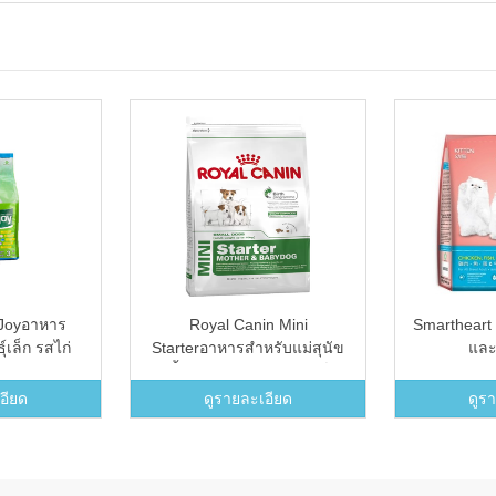
Joyอาหาร
Royal Canin Mini
Smartheart K
์เล็ก รสไก่
Starterอาหารสำหรับแม่สุนัข
และ
ก.
ตั้งท้อง และลูกสุนัขพันธุ์
เล็ก3สัปดาห์- 3เดือน(ขนาด1
อียด
ดูรายละเอียด
ดูร
kg.)