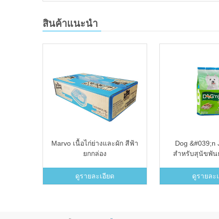
สินค้าแนะนำ
 Diet
Marvo เนื้อไก่ย่างและผัก สีฟ้า
Dog &#039;n 
เล็กและ
ยกกล่อง
สำหรับสุนัขพันธุ
kg
ตับ3ก
ดูรายละเอียด
ดูรายละเ