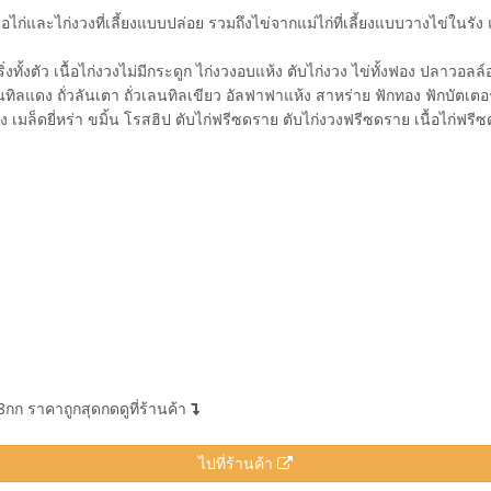
้อไก่และไก่งวงที่เลี้ยงแบบปล่อย รวมถึงไข่จากแม่ไก่ที่เลี้ยงแบบวางไข่ใ
ิ่งทั้งตัว เนื้อไก่งวงไม่มีกระดูก ไก่งวงอบแห้ง ตับไก่งวง ไข่ทั้งฟอง ปลาวอล
ทิลแดง ถั่วลันเตา ถั่วเลนทิลเขียว อัลฟาฟาแห้ง สาหร่าย ฟักทอง ฟักบัตเตอร
ง เมล็ดยี่หร่า ขมิ้น โรสฮิป ตับไก่ฟรีซดราย ตับไก่งวงฟรีซดราย เนื้อไก่ฟรี
ก ราคาถูกสุดกดดูที่ร้านค้า
ไปที่ร้านค้า