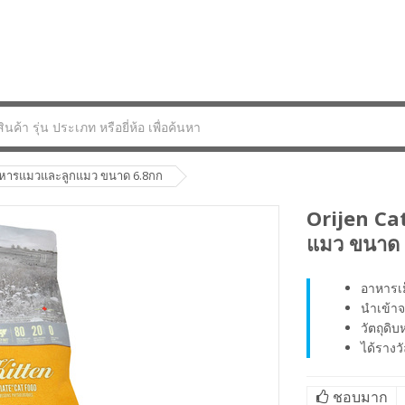
าหารแมวและลูกแมว ขนาด 6.8กก
Orijen Ca
แมว ขนาด 
อาหารเม
นำเข้า
วัตถุดิ
ได้รางว
ชอบมาก