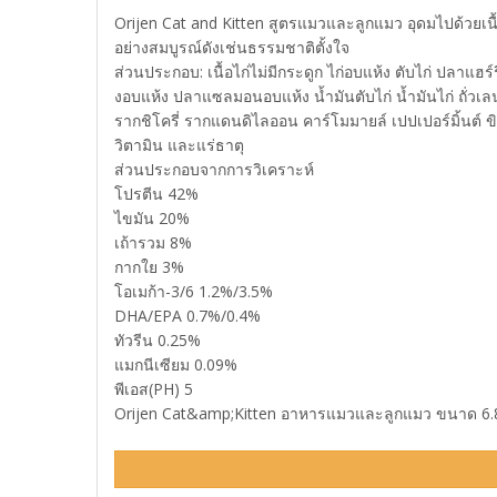
Orijen Cat and Kitten สูตรแมวและลูกแมว อุดมไปด้วยเนื
อย่างสมบูรณ์ดังเช่นธรรมชาติตั้งใจ
ส่วนประกอบ: เนื้อไก่ไม่มีกระดูก ไก่อบแห้ง ตับไก่ ปลาแฮร์ร
งอบแห้ง ปลาแซลมอนอบแห้ง น้ำมันตับไก่ น้ำมันไก่ ถั่วเลน
รากชิโครี่ รากแดนดิไลออน คาร์โมมายล์ เปปเปอร์มิ้นต์ ขิ
วิตามิน และแร่ธาตุ
ส่วนประกอบจากการวิเคราะห์
โปรตีน 42%
ไขมัน 20%
เถ้ารวม 8%
กากใย 3%
โอเมก้า-3/6 1.2%/3.5%
DHA/EPA 0.7%/0.4%
ทัวรีน 0.25%
แมกนีเซียม 0.09%
พีเอส(PH) 5
Orijen Cat&amp;Kitten อาหารแมวและลูกแมว ขนาด 6.8ก