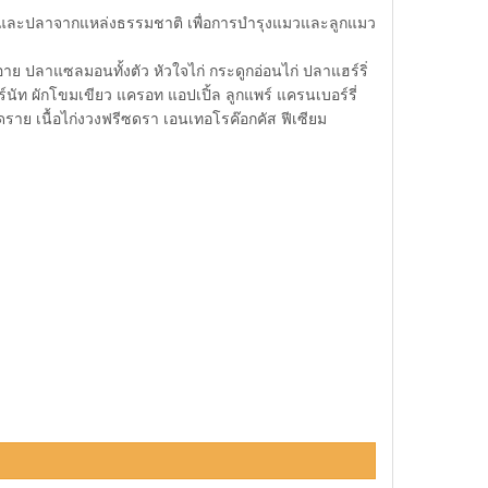
นรัง และปลาจากแหล่งธรรมชาติ เพื่อการบำรุงแมวและลูกแมว
ล์อาย ปลาแซลมอนทั้งตัว หัวใจไก่ กระดูกอ่อนไก่ ปลาแฮร์ริ่
์นัท ผักโขมเขียว แครอท แอปเปิ้ล ลูกแพร์ แครนเบอร์รี่
ซดราย เนื้อไก่งวงฟรีซดรา เอนเทอโรค๊อกคัส ฟีเซียม