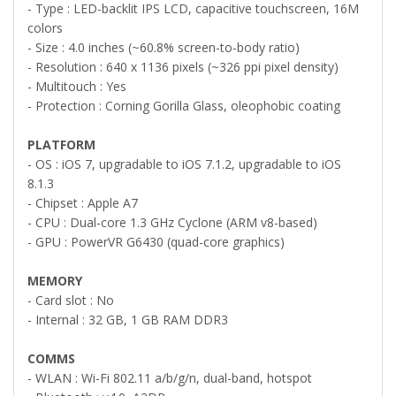
- Type : LED-backlit IPS LCD, capacitive touchscreen, 16M
colors
- Size : 4.0 inches (~60.8% screen-to-body ratio)
- Resolution : 640 x 1136 pixels (~326 ppi pixel density)
- Multitouch : Yes
- Protection : Corning Gorilla Glass, oleophobic coating
PLATFORM
- OS : iOS 7, upgradable to iOS 7.1.2, upgradable to iOS
8.1.3
- Chipset : Apple A7
- CPU : Dual-core 1.3 GHz Cyclone (ARM v8-based)
- GPU : PowerVR G6430 (quad-core graphics)
MEMORY
- Card slot : No
- Internal : 32 GB, 1 GB RAM DDR3
COMMS
- WLAN : Wi-Fi 802.11 a/b/g/n, dual-band, hotspot