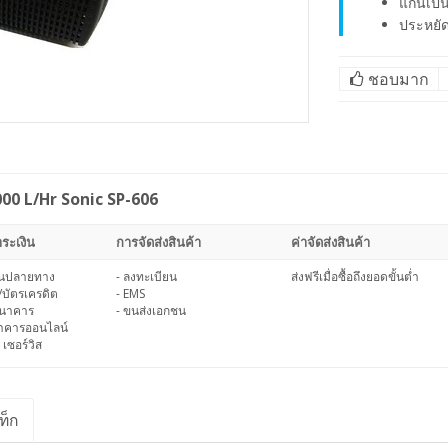
แกนเป็
ประหยั
ชอบมาก
000 L/Hr Sonic SP-606
ระเงิน
การจัดส่งสินค้า
ค่าจัดส่งสินค้า
งินปลายทาง
- ลงทะเบียน
ส่งฟรีเมื่อซื้อถึงยอดขั้นต่ำ
/บัตรเครดิต
- EMS
ธนาคาร
- ขนส่งเอกชน
นาคารออนไลน์
 เซอร์วิส
ท็ก