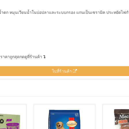
น น้ำตก หมุนเวียนน้ำในบ่อปลาและระบบกรอง แกนเป็นเซรามิค ประหยัดไฟก
าคาถูกสุดกดดูที่ร้านค้า
ไปที่ร้านค้า