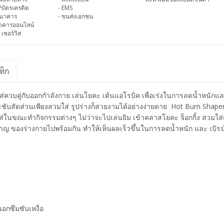
/บัตรเครดิต
- EMS
ธนาคาร
- ขนส่งเอกชน
นาคารออนไลน์
 เซอร์วิส
ท็ก
บใส่ควบคู่กับออกกำลังกาย เล่นโยคะ เต้นแอโรบิค เพื่อเร่งในการลดน้ำหนักแล
บสัดส่วนเพียงสวมใส่ รูปร่างก็สวยงามได้อย่างง่ายดาย Hot Burn Shaper 
ใส่ในขณะทำกิจกรรมต่างๆ ไม่ว่าจะไปเล่นยิม เข้าคลาสโยคะ จ็อกกิ้ง สวมใ
 ของร่างกายไปพร้อมกัน ทำให้เห็นผลเร็วขึ้นในการลดน้ำหนัก และ เบิรน์
นนอกซึมซับเหงื่อ