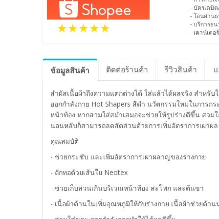
- บัตรเดบิต
- โอนผ่าน
- บริการธ
- เคาน์เตอร์
ติดต่อร้านค้า
รีวิว
สินค้า
แ
ข้อมูล
สินค้า
สำผัสเนื้อผ้าถึงความแตกต่างได้ ใส่แล้วได้ผลจริง สำหรั
ออกกำลังกาย Hot Shapers สีดำ นวัตกรรมใหม่ในการกระชั
หน้าท้อง หากสวมใส่สม่ำเสมอจะช่วยให้รูปร่างดีขึ้น สวม
นอนหลับก็สามารถลดสัดส่วนด้วยการเพิ่มอัตราการเผาผลาญ
คุณสมบัติ
- ช่วยกระชับ และเพิ่มอัตราการเผาผลาญของร่างกาย
- ถักทอด้วยเส้นใย Neotex
- ช่วยเก็บส่วนเกินบริเวณหน้าท้อง สะโพก และต้นขา
- เนื้อผ้าด้านในเพิ่มอุณหภูมิให้กับร่างกาย เนื้อผ้าช่วยด้า