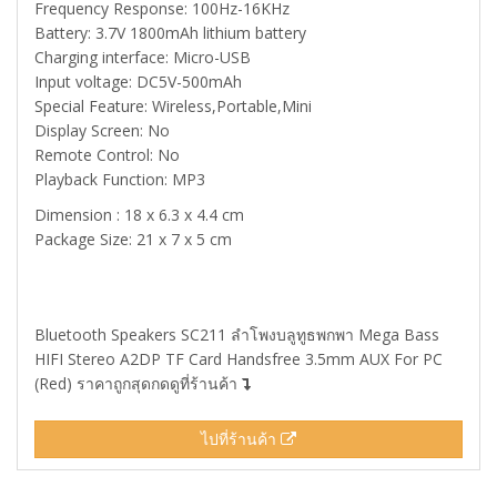
Frequency Response: 100Hz-16KHz
Battery: 3.7V 1800mAh lithium battery
Charging interface: Micro-USB
Input voltage: DC5V-500mAh
Special Feature: Wireless,Portable,Mini
Display Screen: No
Remote Control: No
Playback Function: MP3
Dimension : 18 x 6.3 x 4.4 cm
Package Size: 21 x 7 x 5 cm
Bluetooth Speakers SC211 ลำโพงบลูทูธพกพา Mega Bass
HIFI Stereo A2DP TF Card Handsfree 3.5mm AUX For PC
(Red) ราคาถูกสุดกดดูที่ร้านค้า
ไปที่ร้านค้า