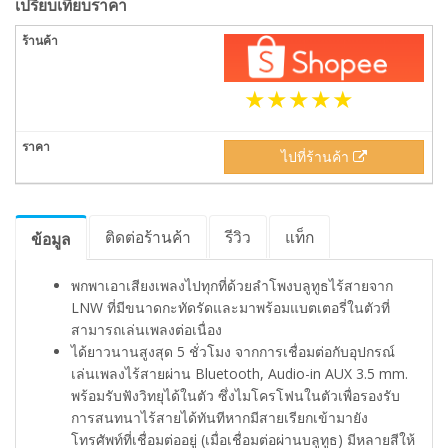
เปรียบเทียบราคา
ไปที่ร้านค้า
ติดต่อร้านค้า
รีวิว
แท็ก
ข้อมูล
พกพาเอาเสียงเพลงไปทุกที่ด้วยลำโพงบลูทูธไร้สายจาก
LNW ที่มีขนาดกะทัดรัดและมาพร้อมแบตเตอรี่ในตัวที่
สามารถเล่นเพลงต่อเนื่อง
ได้ยาวนานสูงสุด 5 ชั่วโมง จากการเชื่อมต่อกับอุปกรณ์
เล่นเพลงไร้สายผ่าน Bluetooth, Audio-in AUX 3.5 mm.
พร้อมรับฟังวิทยุได้ในตัว ซึ่งไมโครโฟนในตัวเพื่อรองรับ
การสนทนาไร้สายได้ทันทีหากมีสายเรียกเข้ามายัง
โทรศัพท์ที่เชื่อมต่ออยู่ (เมื่อเชื่อมต่อผ่านบลูทูธ) มีหลายสีให้