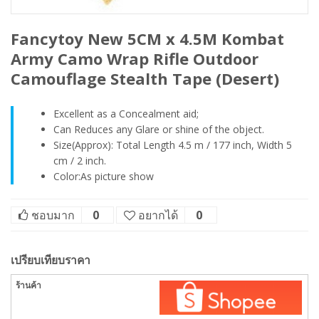
Fancytoy New 5CM x 4.5M Kombat
Army Camo Wrap Rifle Outdoor
Camouflage Stealth Tape (Desert)
Excellent as a Concealment aid;
Can Reduces any Glare or shine of the object.
Size(Approx): Total Length 4.5 m / 177 inch, Width 5
cm / 2 inch.
Color:As picture show
ชอบมาก
0
อยากได้
0
เปรียบเทียบราคา