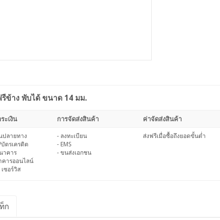
ข้าง พับได้ ขนาด 14 มม.
ระเงิน
การจัดส่งสินค้า
ค่าจัดส่งสินค้า
งินปลายทาง
- ลงทะเบียน
ส่งฟรีเมื่อซื้อถึงยอดขั้นต่ำ
/บัตรเครดิต
- EMS
ธนาคาร
- ขนส่งเอกชน
นาคารออนไลน์
 เซอร์วิส
ท็ก