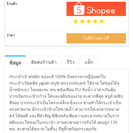
ไปที่ร้านค้า
ติดต่อร้านค้า
รีวิว
แท็ก
ข้อมูล
กระเป๋าเป้ anello ของแท้ 100% บินตรงจากญี่ปุ่นทุกใบ
กระเป๋าเป้สุดฮิต japan style ทรง rucksack ใช้ง่าย ใส่ของได้จุ
น้ำหนักเบา ไม่เทอะทะ ทน หนังเทียม PU กันน้ำ ราคาเกินคุ้ม
ปากเปิดกระเป๋ากว้าง ใส่และหยิบของง่าย สะดวกที่สุด หรูด้วยซิป
สีทอง ปากกระเป๋าเป็นโครงเหล็กแข็งแรง ช่วยทำให้กระเป๋าเป็น
ทรงสวยงาม มีกระเป๋าข้างใส่ขวดน้ำ สามารถใส่เอกสารขนาด
A4 ได้พอดี และที่สำคัญ มีซิปหลังเพิ่มความสะดวกสบายในการ
หยิบและใส่ของในกระเป๋า สายสะพายยาวปรับได้ (คนสูง 170
ซม. สะพายได้สบาย ไม่สั้น) มีหูหิ้วพร้อมกระดุมรัด