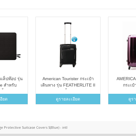
แล็ปท๊อป รุ่น
American Tourister กระเป๋า
AMERICA
ve สำหรับ
เดินทาง รุ่น FEATHERLITE II
กระเป๋า
ิ้ว ( Black )
ขนาด 24 นิ้ว EXP - สีดำ
STREAM-AL
EXP W/TS
อียด
ดูรายละเอียด
ดูร
ge Protective Suitcase Covers S(Blue) - intl