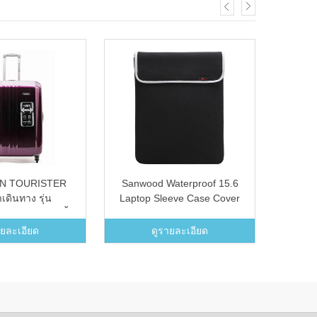
N TOURISTER
Sanwood Waterproof 15.6
Swiss
เดินทาง รุ่น
Laptop Sleeve Case Cover
ซิ๊ปเห
FA ขนาด 20 นิ้ว
(Black)
A (สี PUEPLE)
ายละเอียด
ดูรายละเอียด