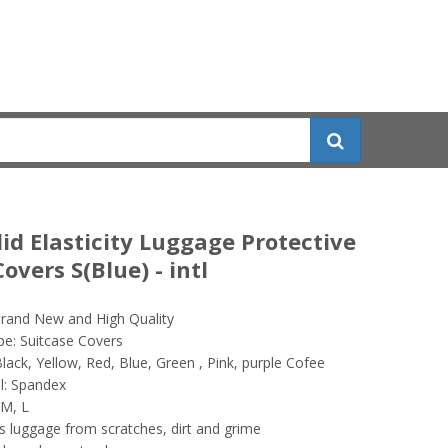
id Elasticity Luggage Protective
overs S(Blue) - intl
rand New and High Quality
pe: Suitcase Covers
Black, Yellow, Red, Blue, Green , Pink, purple Cofee
l: Spandex
 M, L
s luggage from scratches, dirt and grime