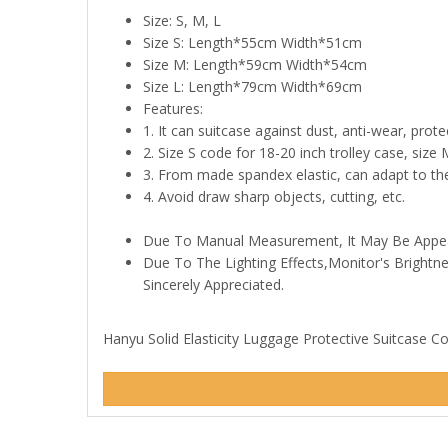
Size: S, M, L
Size S: Length*55cm Width*51cm
Size M: Length*59cm Width*54cm
Size L: Length*79cm Width*69cm
Features:
1. It can suitcase against dust, anti-wear, protec
2. Size S code for 18-20 inch trolley case, size
3. From made spandex elastic, can adapt to the s
4. Avoid dr
Due To Manual Measurement, It May Be Appear
Due To The Lighting Effects,Monitor's Brightn
Sincerely Appreciated.
Hanyu Solid Elasticity Luggage Protective Suitcase Cove