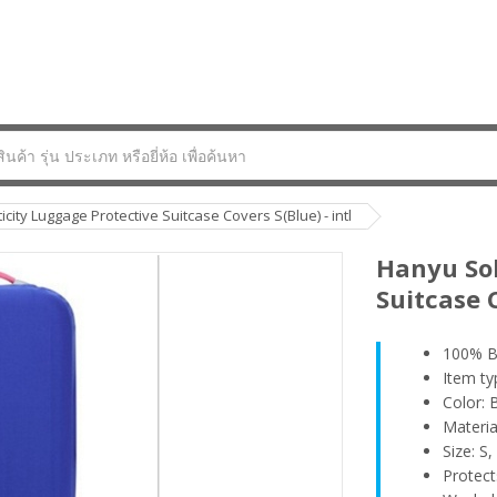
icity Luggage Protective Suitcase Covers S(Blue) - intl
Hanyu Sol
Suitcase C
100% B
Item ty
Color: 
Materia
Size: S,
Protect