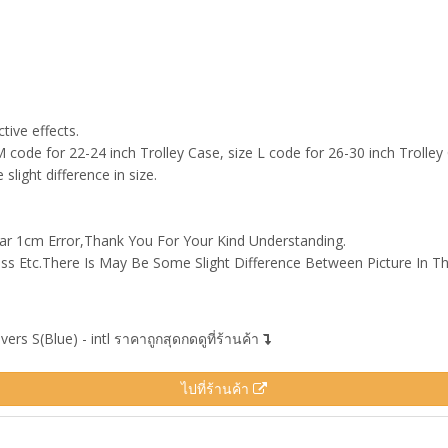
tive effects.
 M code for 22-24 inch Trolley Case, size L code for 26-30 inch Trolley
light difference in size.
aw sharp objects,
 1cm Error,Thank You For Your Kind Understanding.
ess Etc.There Is May Be Some Slight Difference Between Picture In T
rs S(Blue) - intl ราคาถูกสุดกดดูที่ร้านค้า
ไปที่ร้านค้า