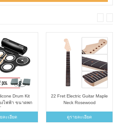
licone Drum Kit
22 Fret Electric Guitar Maple
54 K
งไฟฟ้า ขนาดพก
Neck Rosewood
Digi
ในตัว สามารถอัด
Fingerboard(INTL)
Keyb
พง หรือหูฟังได้ (
Orga
ายละเอียด
ดูรายละเอียด
oll UP USB Midi
Holde
 Machine)