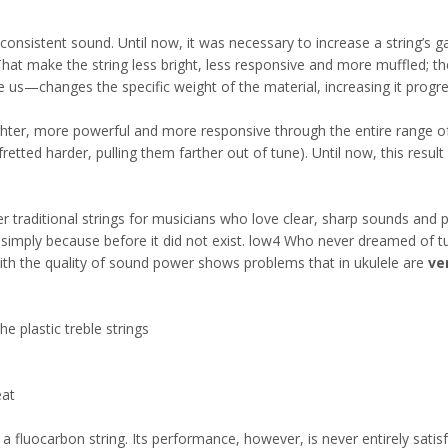
consistent sound. Until now, it was necessary to increase a string’s g
hat make the string less bright, less responsive and more muffled; the
 us—changes the specific weight of the material, increasing it progr
hter, more powerful and more responsive through the entire range of t
fretted harder, pulling them farther out of tune). Until now, this resu
traditional strings for musicians who love clear, sharp sounds and po
 simply because before it did not exist. low4 Who never dreamed of tu
ith the quality of sound power shows problems that in ukulele are
ve
e plastic treble strings
eat
 a fluocarbon string. Its performance, however, is never entirely sati