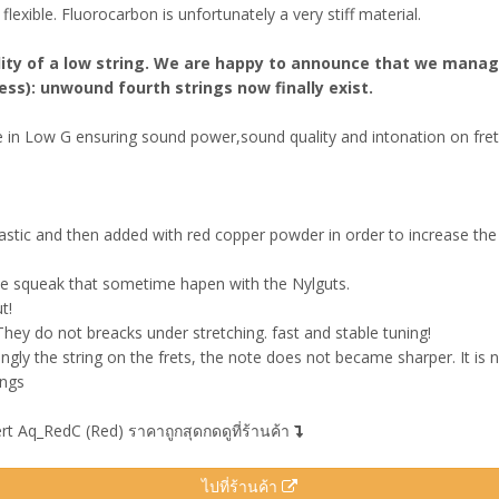
 flexible. Fluorocarbon is unfortunately a very stiff material.
ality of a low string. We are happy to announce that we manage
ss): unwound fourth strings now finally exist.
le in Low G ensuring sound power,sound quality and intonation on frets
lastic and then added with red copper powder in order to increase the
 the squeak that sometime hapen with the Nylguts.
t!
 They do not breacks under stretching. fast and stable tuning!
ngly the string on the frets, the note does not became sharper. It is n
ings
t Aq_RedC (Red) ราคาถูกสุดกดดูที่ร้านค้า
ไปที่ร้านค้า