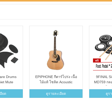
are Drums
EPIPHONE กีตาร์โปร่ง เนื้อ
9FINAL Si
iet Mute
ไม้แท้ โซลิด Acoustic
MD759 กลอ
ng Practice
Dreadnought PRO-1Plus
พา มีลำโพง
et
Natural
ได้ ต่อลำโ
อียด
ดูรายละเอียด
ดูร
Portable R
Drum