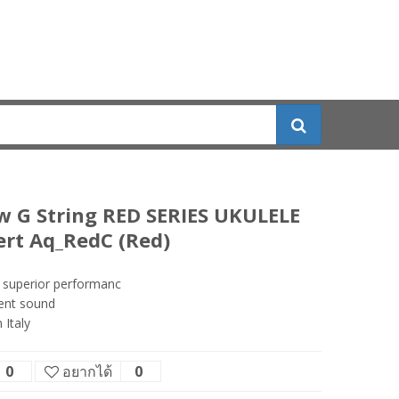
w G String RED SERIES UKULELE
ert Aq_RedC (Red)
 superior performanc
ent sound
 Italy
0
อยากได้
0