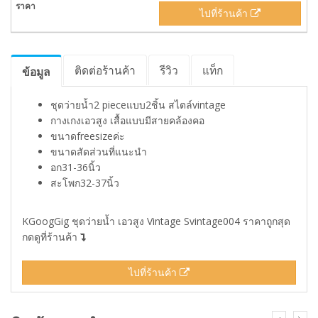
ไปที่ร้านค้า
ติดต่อร้านค้า
รีวิว
แท็ก
ข้อมูล
ชุดว่ายน้ำ2 pieceแบบ2ชิ้น สไตล์vintage
กางเกงเอวสูง เสื้อแบบมีสายคล้องคอ
ขนาดfreesizeค่ะ
ขนาดสัดส่วนที่แนะนำ
อก31-36นิ้ว
สะโพก32-37นิ้ว
KGoogGig ชุดว่ายน้ำ เอวสูง Vintage Svintage004 ราคาถูกสุด
กดดูที่ร้านค้า
ไปที่ร้านค้า