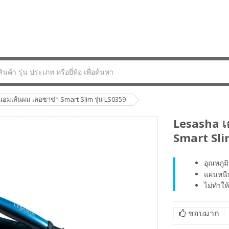
นอมเส้นผม เลอซาช่า Smart Slim รุ่น LS0359
Lesasha เค
Smart Slim
อุณหภูม
แผ่นหนี
ไม่ทำให
ชอบมาก