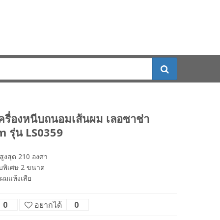
รื่องหนีบถนอมเส้นผม เลอซาช่า
 รุ่น LS0359
ิสูงสุด 210 องศา
บพิเศษ 2 ขนาด
้ผมแห้งเสีย
0
อยากได้
0