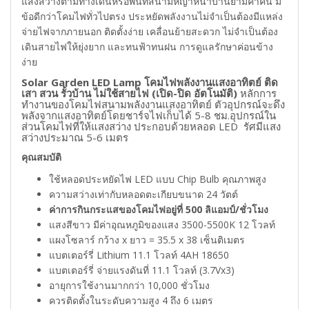
แสงสว่างตามทางเดินหรือพื้นที่สนามหญ้าหน้าบ้านยามค่ำคืน มี
ข้อดีกว่าโคมไฟทั่วไปตรง ประหยัดพลังงานไม่จำเป็นต้องมีแหล่ง
จ่ายไฟจากภายนอก ติดตั้งง่าย เคลื่อนย้ายสะดวก ไม่จำเป็นต้อง
เดินสายไฟให้ยุ่งยาก และทนฟ้าทนฝน การดูแลรักษาค่อนข้าง
ง่าย
Solar Garden LED Lamp โคมไฟพลังงานแสงอาทิตย์ ติด
เสา สวน รั้วบ้าน ไม่ใช้สายไฟ (เปิด-ปิด อัตโนมัติ)
หลักการ
ทำงานของโคมไฟสนามพลังงานแสงอาทิตย์ ตัวอุปกรณ์จะดึง
พลังจากแสงอาทิตย์โดยชาร์จไฟเก็บได้ 5-8 ชม.อุปกรณ์ใน
ส่วนโคมไฟที่ให้แสงสว่าง ประกอบด้วยหลอด LED รัศมีแสง
สว่างประมาณ 5-6 เมตร
คุณสมบัติ
ใช้หลอดประหยัดไฟ LED แบบ Chip Bulb คุณภาพสูง
ความสว่างเท่ากับหลอดตะเกียบขนาด 24 วัตต์
ค่าการกินกระแสของโคมไฟอยู่ที่ 500 ลิแอมป์/ชั่วโมง
แสงสีขาว มีค่าอุณหภูมิของแสง 3500-5500K 12 โวลท์
แผงโซลาร์ กว้าง x ยาว = 35.5 x 38 เซ็นติเมตร
แบตเตอร์รี่ Lithium 11.1 โวลท์ 4AH 18650
แบตเตอร์รี่ จ่ายแรงดันที่ 11.1 โวลท์ (3.7Vx3)
อายุการใช้งานมากกว่า 10,000 ชั่วโมง
ควรติดตั้งในระดับความสูง 4 ถึง 6 เมตร