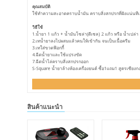
คุณสมบัติ
ใช้ทำความสะอาดคราบน้ำมัน คราบสิ่งสกปรกที่ฝังแน่นทีเ
วิธีใช้
1.น้ำยา 1 แก้ว + น้ำมันโซล่า(ดีเซล) 2 แก้ว หรือ น้ำเปล่า
2.เทน้ำยาลงไปผสมแล้วคนให้เข้ากัน จนเป็นเนื้อครีม
3.เทใส่ขวดฟ๊อกกี้
4.ฉีดน้ำยาและใช้แปรงขัด
7.ฉีดน้ำไล่คราบสิ่งสกปรกออก
S-Square น้ำยาล้างห้องเครื่องยนต์ ซื้อ1แถม1 สูตรเซียงก
สินค้าแนะนำ