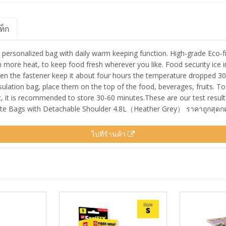
ท็ก
 a personalized bag with daily warm keeping function. High-grade Eco-f
 more heat, to keep food fresh wherever you like. Food security ice i
hten the fastener keep it about four hours the temperature dropped 30
sulation bag, place them on the top of the food, beverages, fruits. To
 it is recommended to store 30-60 minutes.These are our test result
te Bags with Detachable Shoulder 4.8L（Heather Grey） ราคาถูกสุดกดด
ไปที่ร้านค้า