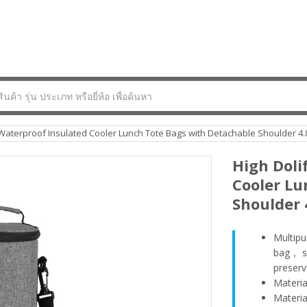
 Waterproof Insulated Cooler Lunch Tote Bags with Detachable Shoulder
High Doli
Cooler Lu
Shoulder
Multipu
bag， su
preserv
Materia
Materia