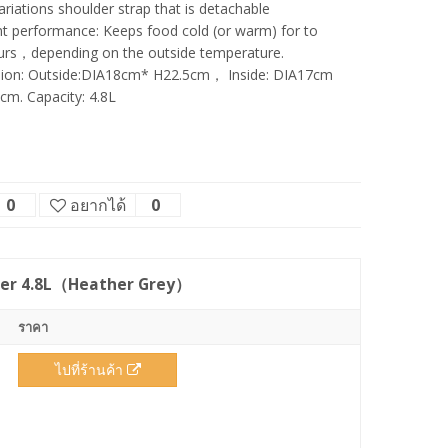
riations shoulder strap that is detachable
nt performance: Keeps food cold (or warm) for to
urs，depending on the outside temperature.
ion: Outside:DIA18cm* H22.5cm， Inside: DIA17cm
cm. Capacity: 4.8L
0
อยากได้
0
lder 4.8L（Heather Grey）
ราคา
ไปที่ร้านค้า