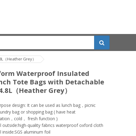
 4.8L（Heather Grey）
form Waterproof Insulated
nch Tote Bags with Detachable
 4.8L（Heather Grey）
rpose design: It can be used as lunch bag，picnic
ndry bag or shopping bag ( have heat
ation，cold， fresh function )
l outside:high-quality fabrics waterproof oxford cloth
l inside:SGS aluminum foil