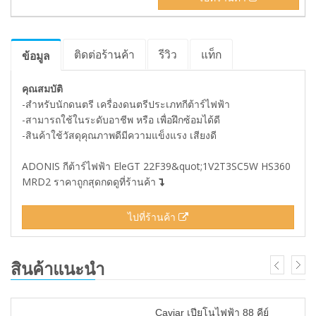
ติดต่อร้านค้า
รีวิว
แท็ก
ข้อมูล
คุณสมบัติ
-สำหรับนักดนตรี เครื่องดนตรีประเภทกีต้าร์ไฟฟ้า
-สามารถใช้ในระดับอาชีพ หรือ เพื่อฝึกซ้อมได้ดี
-สินค้าใช้วัสดุคุณภาพดีมีความแข็งแรง เสียงดี
ADONIS กีต้าร์ไฟฟ้า EleGT 22F39&quot;1V2T3SC5W HS360
MRD2 ราคาถูกสุดกดดูที่ร้านค้า
ไปที่ร้านค้า
สินค้าแนะนำ
Caviar เปียโนไฟฟ้า 88 คีย์