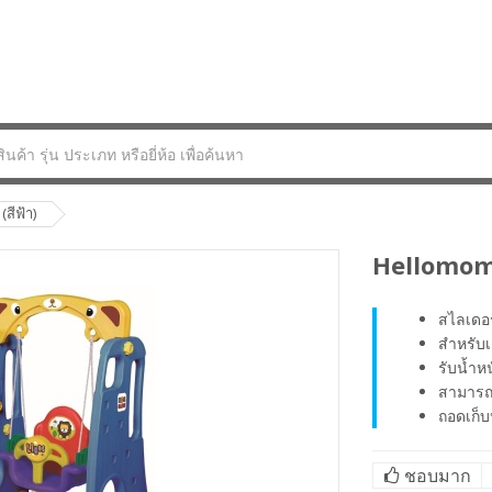
สีฟ้า)
Hellomom ช
สไลเดอร
สำหรับเ
รับน้ำ
สามารถ
ถอดเก็บ
ชอบมาก