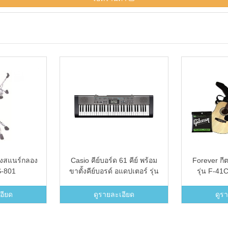
องสแนร์กลอง
Casio คีย์บอร์ด 61 คีย์ พร้อม
Forever กีต
SS-801
ขาตั้งคีย์บอรด์ อแดปเตอร์ รุ่น
รุ่น F-41C
CTK -1300 ( NEW )
Gibson + ก
ท
อียด
ดูรายละเอียด
ดูร