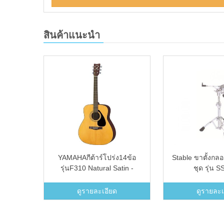
สินค้าแนะนำ
B(5B)
YAMAHAกีต้าร์โปร่ง14ข้อ
Stable ขาตั้งกล
รุ่นF310 Natural Satin -
ชุด รุ่น 
Brown
ดูรายละเอียด
ดูรายละเ