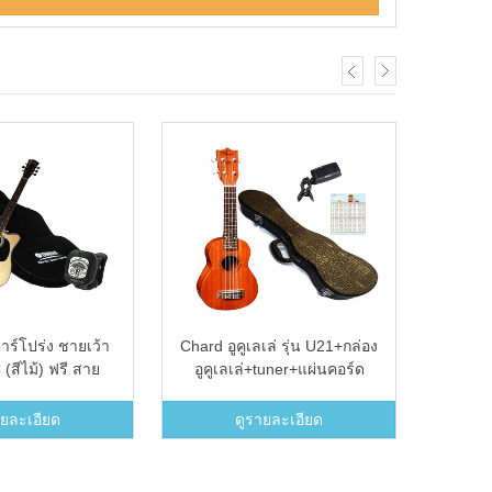
าร์โปร่ง ชายเว้า
Chard อูคูเลเล่ รุ่น U21+กล่อง
Makan
 (สีไม้) ฟรี สาย
อูคูเลเล่+tuner+แผ่นคอร์ด
ระเป๋า Yamaha +
ูนเนอร์
ายละเอียด
ดูรายละเอียด