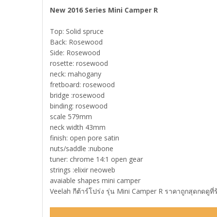
New 2016 Series Mini Camper R
Top: Solid spruce
Back: Rosewood
Side: Rosewood
rosette: rosewood
neck: mahogany
fretboard: rosewood
bridge :rosewood
binding: rosewood
scale 579mm
neck width 43mm
finish: open pore satin
nuts/saddle :nubone
tuner: chrome 14:1 open gear
strings :elixir neoweb
avaiable shapes mini camper
Veelah กีต้าร์โปร่ง รุ่น Mini Camper R ราคาถูกสุดกดดูที่