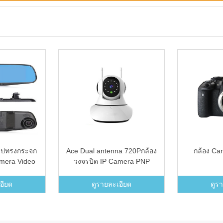
รูปทรงกระจก
Ace Dual antenna 720Pกล้อง
กล้อง C
mera Video
วงจรปิด IP Camera PNP
iew Mirror
Support 128GB รุ่น keye2 –
R (Black)
สีขาว
อียด
ดูรายละเอียด
ดูร