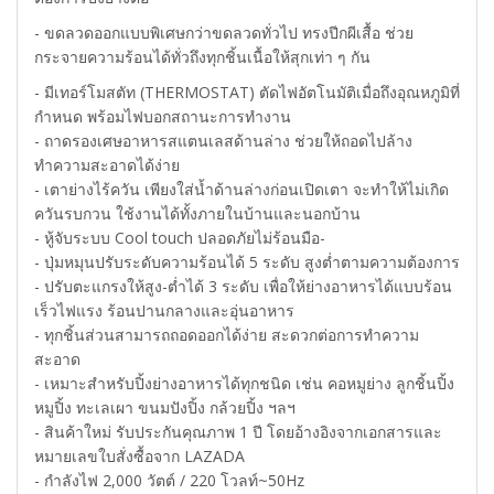
- ขดลวดออกแบบพิเศษกว่าขดลวดทั่วไป ทรงปีกผีเสื้อ ช่วย
กระจายความร้อนได้ทั่วถึงทุกชิ้นเนื้อให้สุกเท่า ๆ กัน
- มีเทอร์โมสตัท (THERMOSTAT) ตัดไฟอัตโนมัติเมื่อถึงอุณหภูมิที่
กำหนด พร้อมไฟบอกสถานะการทำงาน
- ถาดรองเศษอาหารสแตนเลสด้านล่าง ช่วยให้ถอดไปล้าง
ทำความสะอาดได้ง่าย
- เตาย่างไร้ควัน เพียงใส่น้ำด้านล่างก่อนเปิดเตา จะทำให้ไม่เกิด
ควันรบกวน ใช้งานได้ทั้งภายในบ้านและนอกบ้าน
- หู้จับระบบ Cool touch ปลอดภัยไม่ร้อนมือ-
- ปุ่มหมุนปรับระดับความร้อนได้ 5 ระดับ สูงต่ำตามความต้องการ
- ปรับตะแกรงให้สูง-ต่ำได้ 3 ระดับ เพื่อให้ย่างอาหารได้แบบร้อน
เร็วไฟแรง ร้อนปานกลางและอุ่นอาหาร
- ทุกชิ้นส่วนสามารถถอดออกได้ง่าย สะดวกต่อการทำความ
สะอาด
- เหมาะสำหรับปิ้งย่างอาหารได้ทุกชนิด เช่น คอหมูย่าง ลูกชิ้นปิ้ง
หมูปิ้ง ทะเลเผา ขนมปังปิ้ง กล้วยปิ้ง ฯลฯ
- สินค้าใหม่ รับประกันคุณภาพ 1 ปี โดยอ้างอิงจากเอกสารและ
หมายเลขใบสั่งซื้อจาก LAZADA
- กำลังไฟ 2,000 วัตต์ / 220 โวลท์~50Hz